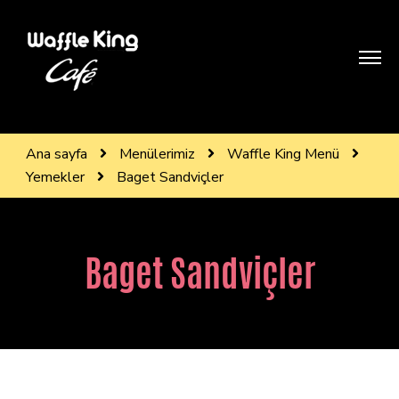
WAFFLE KİNG BODRUM
Treat yourself like royality
Ana sayfa
Menülerimiz
Waffle King Menü
Yemekler
Baget Sandviçler
Baget Sandviçler