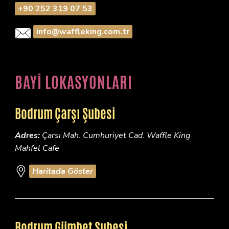
+90 252 319 07 53
info@waffleking.com.tr
BAYİ LOKASYONLARI
Bodrum Çarşı Şubesi
Adres:
Çarsı Mah. Cumhuriyet Cad. Waffle King
Mahfel Cafe
Haritada Göster
Bodrum Gümbet Şubesi