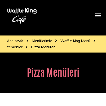
WAFFLE KİNG BODRUM
Treat yourself like royality
Ana sayfa
Menülerimiz
Waffle King Menü
Yemekler
Pizza Menüleri
Pizza Menüleri