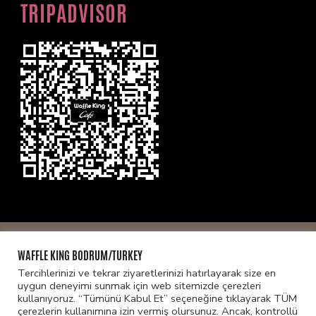
TRIPADVISOR
© Telif hakkı2026
WAFFLE KİNG BODRUM
. Tüm hakları
WAFFLE KING BODRUM/TURKEY
saklıdır.
Designed By
İstanbulDesigner
|
Gizlilik ve
Tercihlerinizi ve tekrar ziyaretlerinizi hatırlayarak size en
Güvenlik Politikası
uygun deneyimi sunmak için web sitemizde çerezleri
kullanıyoruz. “Tümünü Kabul Et” seçeneğine tıklayarak TÜM
çerezlerin kullanımına izin vermiş olursunuz. Ancak, kontrollü