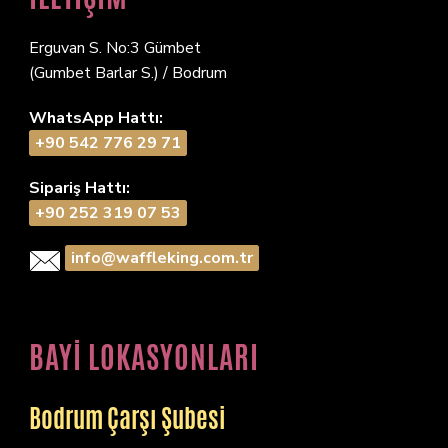
Erguvan S. No:3 Gümbet
(Gumbet Barlar S.) / Bodrum
WhatsApp Hattı:
+90 542 776 29 71
Sipariş Hattı:
+90 252 319 07 53
info@waffleking.com.tr
BAYİ LOKASYONLARI
Bodrum Çarşı Şubesi