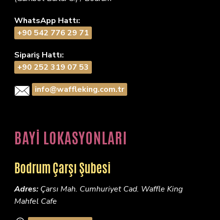
WhatsApp Hattı:
+90 542 776 29 71
Sipariş Hattı:
+90 252 319 07 53
info@waffleking.com.tr
BAYİ LOKASYONLARI
Bodrum Çarşı Şubesi
Adres:
Çarsı Mah. Cumhuriyet Cad. Waffle King
Mahfel Cafe