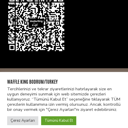
© Telif hakkı2026
WAFFLE KİNG BODRUM
. Tüm hakları
WAFFLE KING BODRUM/TURKEY
saklıdır.
Designed By
İstanbulDesigner
|
Gizlilik ve
Tercihlerinizi ve tekrar ziyaretlerinizi hatırlayarak size en
Güvenlik Politikası
uygun deneyimi sunmak için web sitemizde çerezleri
kullanıyoruz. “Tümünü Kabul Et” seçeneğine tıklayarak TÜM
çerezlerin kullanımına izin vermiş olursunuz. Ancak, kontrollü
bir onay vermek için "Çerez Ayarları"nı ziyaret edebilirsiniz.
Çerez Ayarları
Tümünü Kabul Et