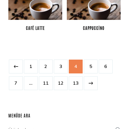
CAFÉ LATTE
CAPPUCCINO
1
2
3
4
5
6
7
…
11
12
13
MENÜDE ARA