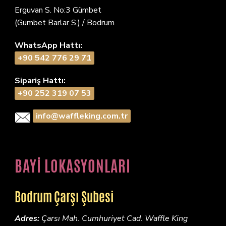
Erguvan S. No:3 Gümbet
(Gumbet Barlar S.) / Bodrum
WhatsApp Hattı:
+90 542 776 29 71
Sipariş Hattı:
+90 252 319 07 53
info@waffleking.com.tr
BAYİ LOKASYONLARI
Bodrum Çarşı Şubesi
Adres:
Çarsı Mah. Cumhuriyet Cad. Waffle King