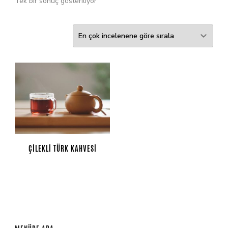
Tek bir sonuç gösteriliyor
ÇILEKLI TÜRK KAHVESI