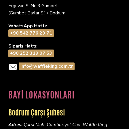
Erguvan S. No:3 Gümbet
(Gumbet Barlar S.) / Bodrum
WhatsApp Hattı:
+90 542 776 29 71
Sipariş Hattı:
+90 252 319 07 53
info@waffleking.com.tr
BAYİ LOKASYONLARI
Bodrum Çarşı Şubesi
Adres:
Çarsı Mah. Cumhuriyet Cad. Waffle King