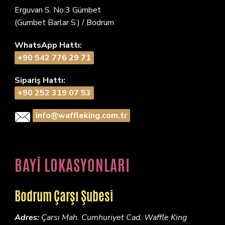
Erguvan S. No:3 Gümbet
(Gumbet Barlar S.) / Bodrum
WhatsApp Hattı:
+90 542 776 29 71
Sipariş Hattı:
+90 252 319 07 53
info@waffleking.com.tr
BAYİ LOKASYONLARI
Bodrum Çarşı Şubesi
Adres:
Çarsı Mah. Cumhuriyet Cad. Waffle King