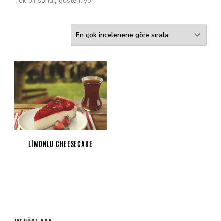
Tek bir sonuç gösteriliyor
LIMONLU CHEESECAKE