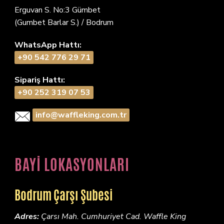
Erguvan S. No:3 Gümbet
(Gumbet Barlar S.) / Bodrum
WhatsApp Hattı:
+90 542 776 29 71
Sipariş Hattı:
+90 252 319 07 53
info@waffleking.com.tr
BAYİ LOKASYONLARI
Bodrum Çarşı Şubesi
Adres:
Çarsı Mah. Cumhuriyet Cad. Waffle King