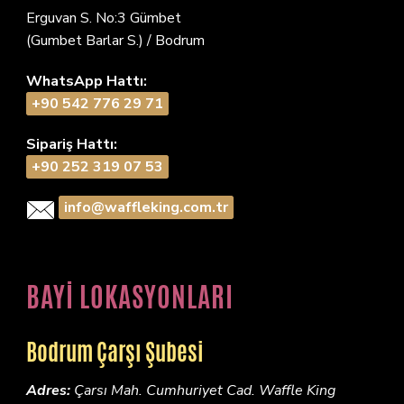
Erguvan S. No:3 Gümbet
(Gumbet Barlar S.) / Bodrum
WhatsApp Hattı:
+90 542 776 29 71
Sipariş Hattı:
+90 252 319 07 53
info@waffleking.com.tr
BAYİ LOKASYONLARI
Bodrum Çarşı Şubesi
Adres:
Çarsı Mah. Cumhuriyet Cad. Waffle King