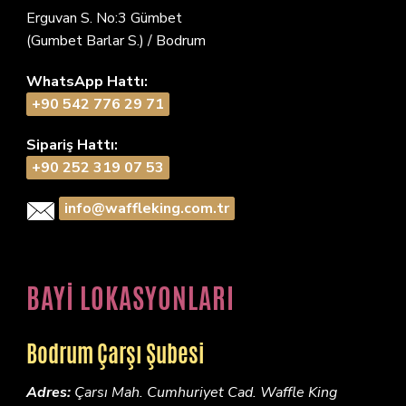
Erguvan S. No:3 Gümbet
(Gumbet Barlar S.) / Bodrum
WhatsApp Hattı:
+90 542 776 29 71
Sipariş Hattı:
+90 252 319 07 53
info@waffleking.com.tr
BAYİ LOKASYONLARI
Bodrum Çarşı Şubesi
Adres:
Çarsı Mah. Cumhuriyet Cad. Waffle King