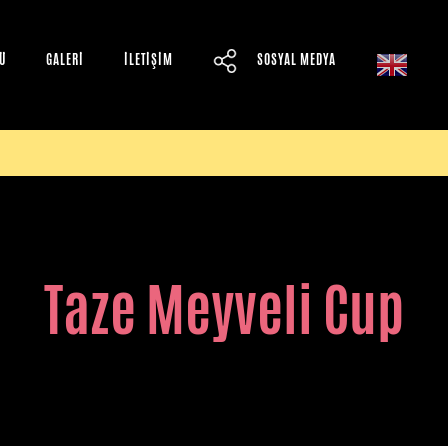
Ü
GALERİ
İLETİŞİM
SOSYAL MEDYA
wafflekingcafe
wafflekingcafe
Taze Meyveli Cup
wafflekingcafe
wafflekingcafe