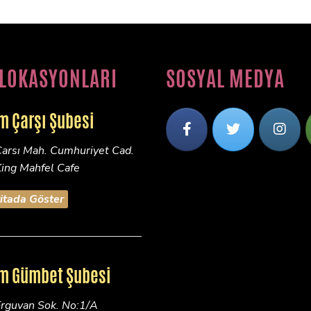
 LOKASYONLARI
SOSYAL MEDYA
m Çarşı Şubesi
arsı Mah. Cumhuriyet Cad.
King Mahfel Cafe
itada Göster
m Gümbet Şubesi
rguvan Sok. No:1/A