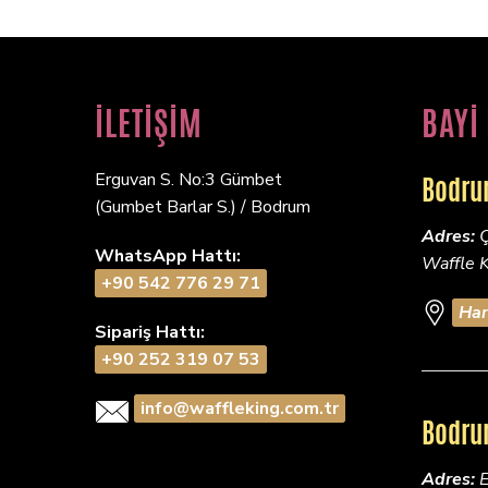
İLETİŞİM
BAYİ
Erguvan S. No:3 Gümbet
Bodru
(Gumbet Barlar S.) / Bodrum
Adres:
Ç
WhatsApp Hattı:
Waffle 
+90 542 776 29 71
Har
Sipariş Hattı:
+90 252 319 07 53
info@waffleking.com.tr
Bodru
Adres:
E