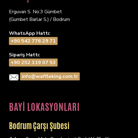
Erguvan S. No:3 Gümbet
(Gumbet Barlar S.) / Bodrum
WhatsApp Hattı:
+90 542 776 29 71
Sipariş Hattı:
+90 252 319 07 53
info@waffleking.com.tr
BAYİ LOKASYONLARI
Bodrum Çarşı Şubesi