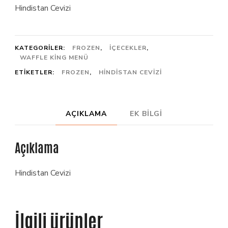
Hindistan Cevizi
KATEGORILER:
FROZEN
,
İÇECEKLER
,
WAFFLE KING MENÜ
ETIKETLER:
FROZEN
,
HINDISTAN CEVIZI
AÇIKLAMA
EK BILGI
Açıklama
Hindistan Cevizi
İlgili ürünler