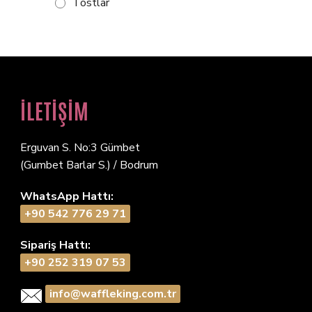
Tostlar
İLETİŞİM
Erguvan S. No:3 Gümbet
(Gumbet Barlar S.) / Bodrum
WhatsApp Hattı:
+90 542 776 29 71
Sipariş Hattı:
+90 252 319 07 53
info@waffleking.com.tr