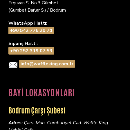
Erguvan S. No:3 Gümbet
(Gumbet Barlar S.) / Bodrum
WhatsApp Hattı:
+90 542 776 29 71
Sipariş Hattı:
+90 252 319 07 53
info@waffleking.com.tr
BAYİ LOKASYONLARI
Bodrum Çarşı Şubesi
Adres:
Çarsı Mah. Cumhuriyet Cad. Waffle King