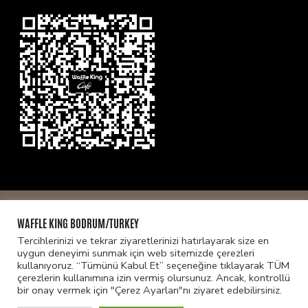
© Telif hakkı2026
WAFFLE KİNG BODRUM
. Tüm hakları
WAFFLE KING BODRUM/TURKEY
saklıdır.
Designed By
İstanbulDesigner
|
Gizlilik ve
Tercihlerinizi ve tekrar ziyaretlerinizi hatırlayarak size en
Güvenlik Politikası
uygun deneyimi sunmak için web sitemizde çerezleri
kullanıyoruz. “Tümünü Kabul Et” seçeneğine tıklayarak TÜM
çerezlerin kullanımına izin vermiş olursunuz. Ancak, kontrollü
bir onay vermek için "Çerez Ayarları"nı ziyaret edebilirsiniz.