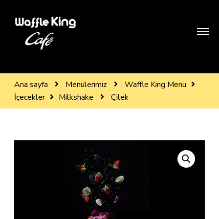
WAFFLE KİNG BODRUM
Treat yourself like royality
Ana sayfa
Menülerimiz
Waffle King Menü
İçecekler
Milkshake
Çilek