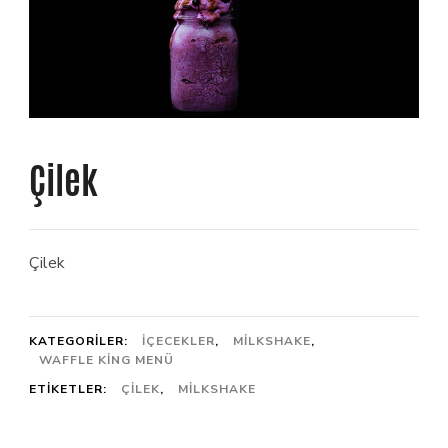
Çilek
Çilek
KATEGORILER:
İÇECEKLER
,
MILKSHAKE
,
WAFFLE KING MENÜ
ETIKETLER:
ÇILEK
,
MILKSHAKE