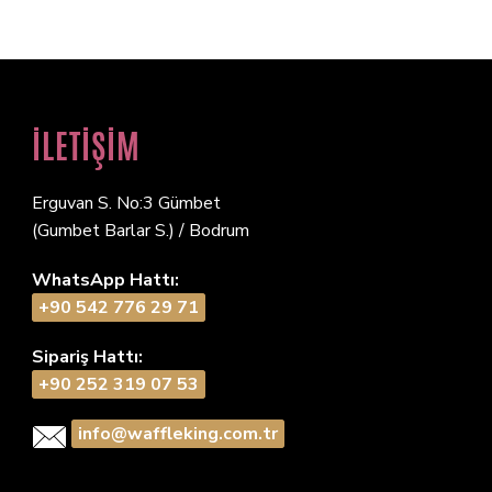
İLETİŞİM
Erguvan S. No:3 Gümbet
(Gumbet Barlar S.) / Bodrum
WhatsApp Hattı:
+90 542 776 29 71
Sipariş Hattı:
+90 252 319 07 53
info@waffleking.com.tr