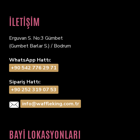
İLETİŞİM
Erguvan S. No:3 Gümbet
(Gumbet Barlar S.) / Bodrum
WhatsApp Hattı:
+90 542 776 29 71
Sipariş Hattı:
+90 252 319 07 53
info@waffleking.com.tr
BAYİ LOKASYONLARI