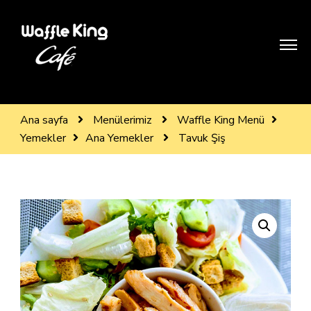
WAFFLE KİNG BODRUM
Treat yourself like royality
Ana sayfa
Menülerimiz
Waffle King Menü
Yemekler
Ana Yemekler
Tavuk Şiş