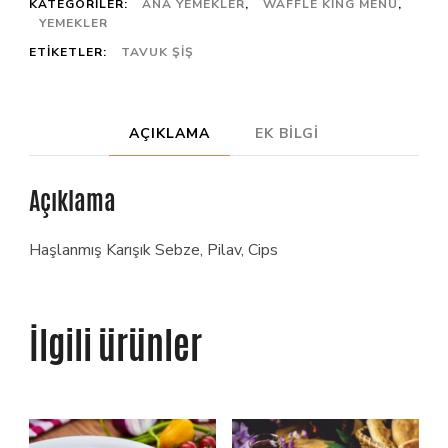
KATEGORILER:
ANA YEMEKLER
,
WAFFLE KING MENÜ
,
YEMEKLER
ETIKETLER:
TAVUK ŞIŞ
AÇIKLAMA
EK BILGI
Açıklama
Haşlanmış Karışık Sebze, Pilav, Cips
İlgili ürünler